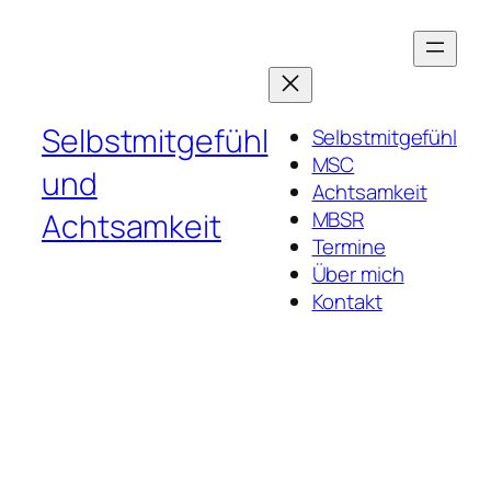
Zum
Inhalt
springen
Selbstmitgefühl
Selbstmitgefühl
MSC
und
Achtsamkeit
Achtsamkeit
MBSR
Termine
Über mich
Kontakt