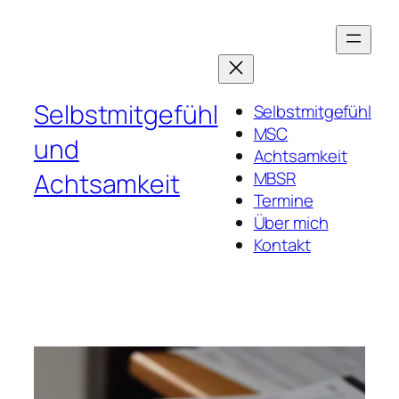
Zum
Inhalt
springen
Selbstmitgefühl
Selbstmitgefühl
MSC
und
Achtsamkeit
Achtsamkeit
MBSR
Termine
Über mich
Kontakt