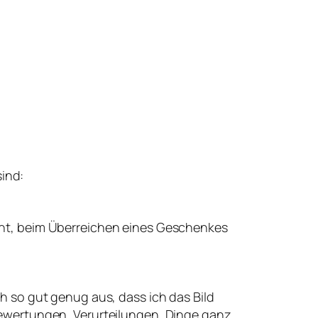
ind:
icht, beim Überreichen eines Geschenkes
ch so gut genug aus, dass ich das Bild
 Bewertungen, Verurteilungen, Dinge ganz